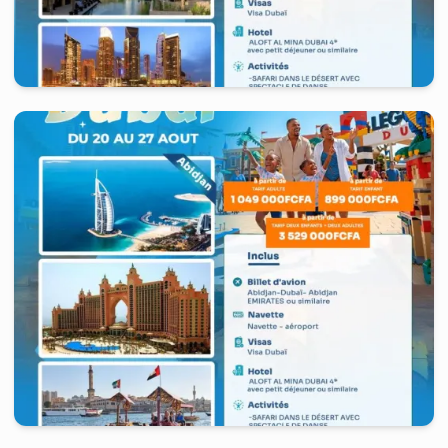
United Arab Emirates
-
Dubaï
7 jours
à partir de
4 969
FCFA