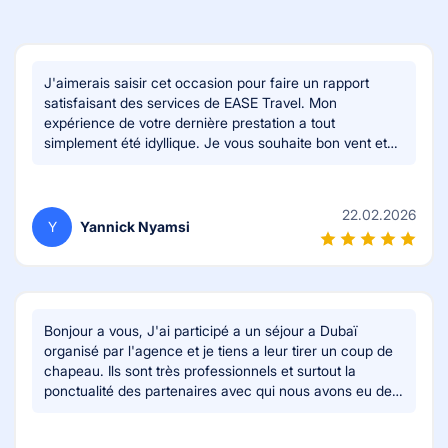
J'aimerais saisir cet occasion pour faire un rapport
satisfaisant des services de EASE Travel. Mon
expérience de votre dernière prestation a tout
simplement été idyllique. Je vous souhaite bon vent et
une juridiction plus étendue de vos services.
Cordialement.
22.02.2026
Y
Yannick Nyamsi
Bonjour a vous, J'ai participé a un séjour a Dubaï
organisé par l'agence et je tiens a leur tirer un coup de
chapeau. Ils sont très professionnels et surtout la
ponctualité des partenaires avec qui nous avons eu des
interactions est a féliciter. Les activités proposées lors
du séjour sont assez diversifiée et enrichissantes; les