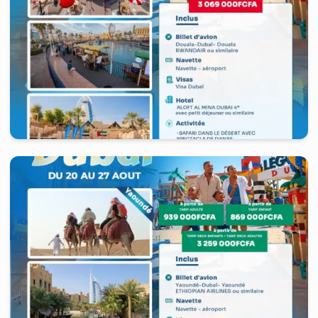
United Arab Emirates
-
Dubaï
7 jours
à partir de
4 679
FCFA