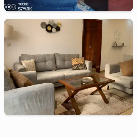
yaounde
-
Studio meublé à
omnisport
Appartement de 3 chambres RM - Yoaundé, Omnisports
2 jours
à partir de
:
110 000
FCFA
yaounde
-
Studio meublé à
bastos
Très bel appartement 2ch JGH - Yaoundé, Batsos