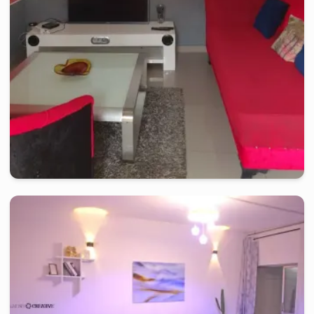
yaounde
-
Studio meublé à
bastos
Appartement 2 chambres NL - Yaoundé, Bastos
2 jours
à partir de
:
90 000
FCFA