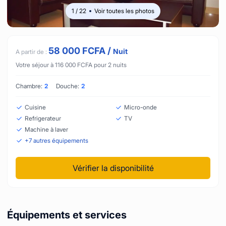
1
/
22
Voir toutes les photos
58 000
FCFA
/
Nuit
A partir de :
Votre séjour à
116 000
FCFA
pour
2
nuits
Chambre:
2
Douche:
2
Cuisine
Micro-onde
Refrigerateur
TV
Machine à laver
+
7
autres équipements
Vérifier la disponibilité
Équipements et services