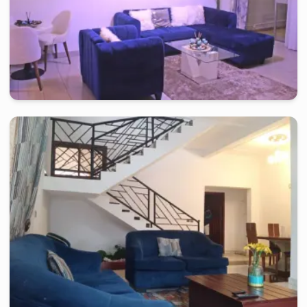
yaounde
-
Studio meublé à
centre ville
Studio PH - Centre-ville, Yaoundé
2 jours
à partir de
:
90 000
FCFA