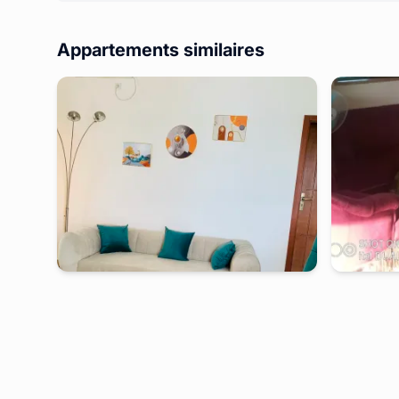
Appartements similaires
kribi
-
Studio meublé à
talla
kribi
-
Magnifique studio - Kribi , Talla
Studio GS 
2 jours
à partir de
:
100 000
FCFA
2 jours
à