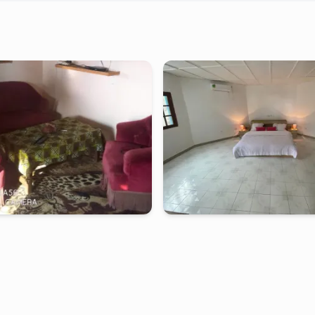
Studio meublé à
bwambe
kribi
-
Studio meublé à
bib
- Kribi, Bwambe
Grande chambre A70 RC - Kribi, Bi
 partir de
:
80 000
FCFA
2 jours
à partir de
:
90 000