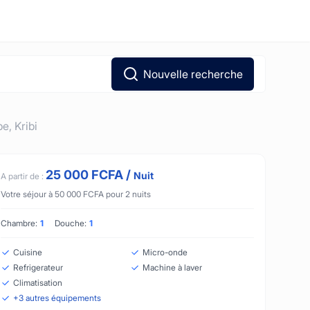
Nouvelle recherche
be,
Kribi
25 000
FCFA
/
Nuit
A partir de :
Votre séjour à
50 000
FCFA
pour
2
nuits
Chambre:
1
Douche:
1
Cuisine
Micro-onde
Refrigerateur
Machine à laver
Climatisation
+
3
autres équipements