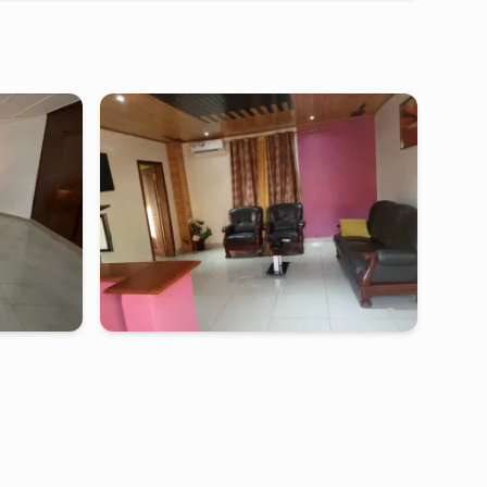
ambwe
kribi
-
Studio meublé à
mpangou
bwambe
Studio MP - Kribi, Mpagou
FCFA
2 jours
à partir de
:
80 000
FCFA