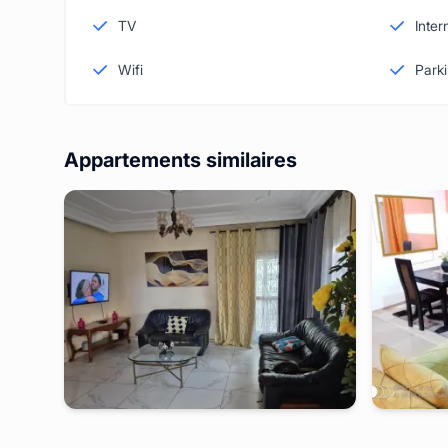
TV
Inter
Wifi
Park
Appartements similaires
yaounde
-
Studio meublé à
ngousso
yaoun