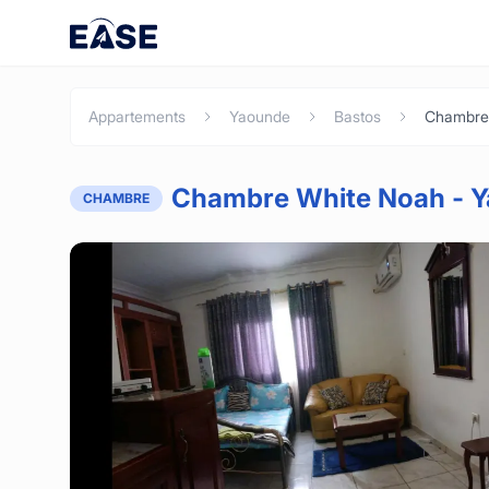
Appartements
Yaounde
Bastos
Chambre 
Chambre White Noah - Y
CHAMBRE