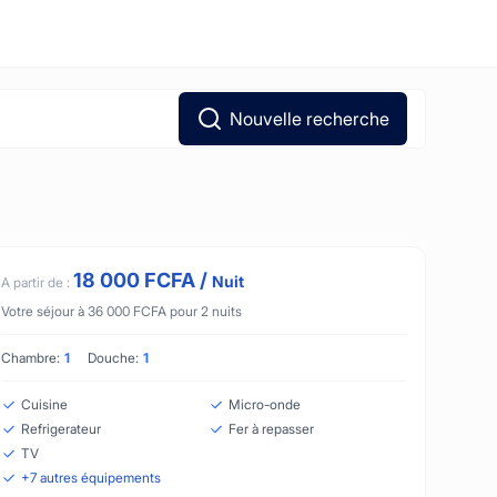
Nouvelle recherche
18 000
FCFA
/
Nuit
A partir de :
Votre séjour à
36 000
FCFA
pour
2
nuits
Chambre:
1
Douche:
1
Cuisine
Micro-onde
Refrigerateur
Fer à repasser
TV
+
7
autres équipements