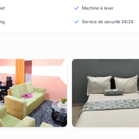
net
Machine à laver
ing
Service de securité 24/24
de
-
Studio meublé à
omnisport
yaounde
-
Studio meublé à