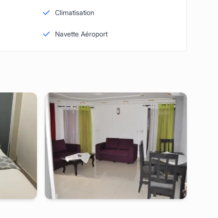
Climatisation
Navette Aéroport
ngousso
yaounde
-
Studio meublé à
omnisport