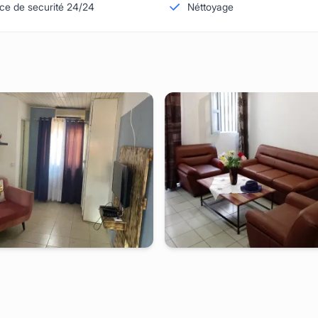
ice de securité 24/24
Néttoyage
de
-
Studio meublé à
ngousso
yaounde
-
Studio meublé à
s cuisine RLS - Yaoundé, Ngousso
Appartement 2 ch - Yaoundé, Omnis
 partir de
:
50 000
FCFA
2 jours
à partir de
:
70 000