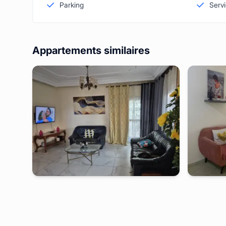
Parking
Serv
Appartements similaires
yaounde
-
Studio meublé à
ngousso
yaoun
Appartement 2 chambres
Studio san
2 jours
à partir de
:
70 000
FCFA
2 jours
à