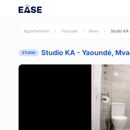
Appartements
Yaounde
Mvan
Studio KA
Studio KA - Yaoundé, Mv
STUDIO