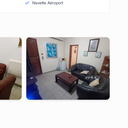
Navette Aéroport
omnisport
yaounde
-
Studio meublé à
bastos
port
Beau Studio CB -Yaoundé, Bastos
FCFA
2 jours
à partir de
:
60 000
FCFA