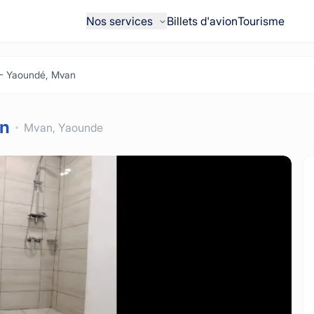
Nos services
Billets d'avion
Tourisme
 - Yaoundé, Mvan
an
Mvan,
Yaounde