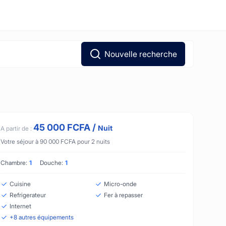
Nouvelle recherche
45 000
FCFA
/
Nuit
A partir de :
Votre séjour à
90 000
FCFA
pour
2
nuits
Chambre:
1
Douche:
1
Cuisine
Micro-onde
Refrigerateur
Fer à repasser
Internet
+
8
autres équipements