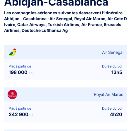
Abidjan
-
Casablanca
Les compagnies aériennes suivantes desservent l’itinéraire
Abidjan
-
Casablanca
:
Air Senegal
,
Royal Air Maroc
,
Air Cote D
Ivoire
,
Qatar Airways
,
Turkish Airlines
,
Air France
,
Brussels
Airlines
,
Deutsche Lufthansa Ag
Air Senegal
Prix à partir de
Durée du vol
198 000
13
h
5
XAF
Royal Air Maroc
Prix à partir de
Durée du vol
242 900
4
h
20
XAF