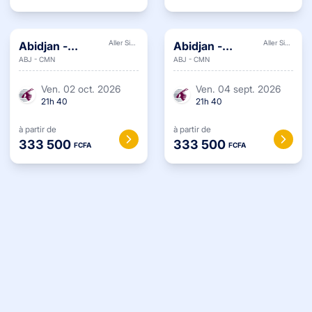
Aller Simple
Aller Simple
Abidjan
-
Abidjan
-
ABJ
-
CMN
ABJ
-
CMN
Casablanca
Casablanca
ven. 02 oct. 2026
ven. 04 sept. 2026
21
h
40
21
h
40
à partir de
à partir de
333 500
333 500
FCFA
FCFA