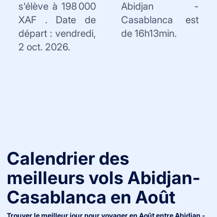
s'élève à 198 000
Abidjan -
XAF . Date de
Casablanca est
départ : vendredi,
de 16h13min.
2 oct. 2026.
Calendrier des
meilleurs vols
Abidjan
-
Casablanca
en
Août
Trouver le meilleur jour pour voyager en
Août
entre
Abidjan
-