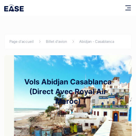
Page d'accueil
Billet d'avion
Abidjan
-
Casablanca
Vols Abidjan Casablanca
(Direct Avec Royal Air
Maroc)