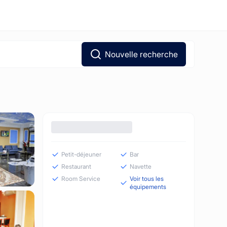
Nouvelle recherche
Petit-déjeuner
Bar
Restaurant
Navette
Room Service
Voir tous les
équipements