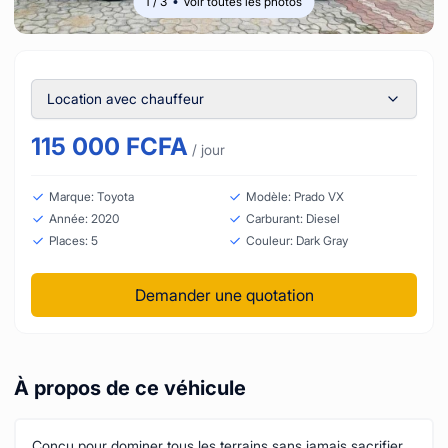
1
/
3
Voir toutes les photos
Location avec chauffeur
115 000
FCFA
/ jour
Marque
:
Toyota
Modèle
:
Prado VX
Année
:
2020
Carburant
:
Diesel
Places
:
5
Couleur
:
Dark Gray
Demander une quotation
À propos de ce véhicule
Conçu pour dominer tous les terrains sans jamais sacrifier