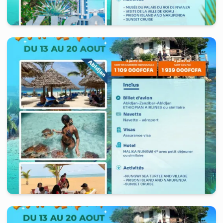
Rwanda
-
Kigali
,
Tanzania, United Republic Of
-
Zanzibar
10 jours
à partir de
1 439 000
FCFA
Tanzania, United Republic of
-
Zanzibar