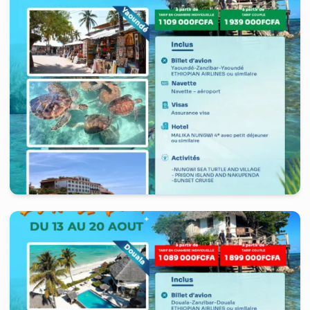
7 jours
à partir de
1 109 000
FCFA
Tanzania, United Republic of
-
Zanzibar
7 jours
à partir de
1 109 000
FCFA