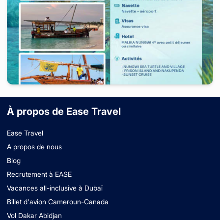
Tanzania, United Republic of
-
Zanzibar
À propos de Ease Travel
7 jours
à partir de
1 089 000
FCFA
Ease Travel
A propos de nous
Blog
Recrutement à EASE
Vacances all-inclusive à Dubaï
Billet d'avion Cameroun-Canada
Vol Dakar Abidjan