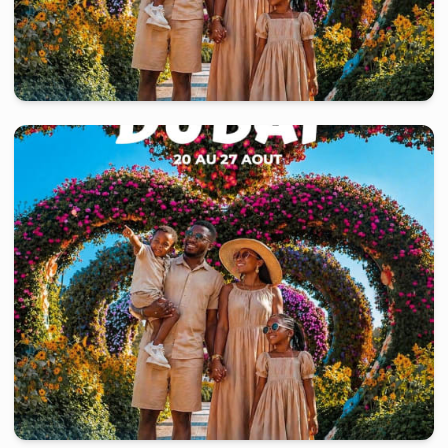
United Arab Emirates
-
Dubaï
8 jours
à partir de
979 000
FCFA