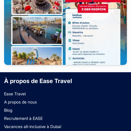
United Arab Emirates
-
Dubaï
À propos de Ease Travel
7 jours
à partir de
3 069 000
FCFA
Ease Travel
A propos de nous
Blog
Recrutement à EASE
Vacances all-inclusive à Dubaï