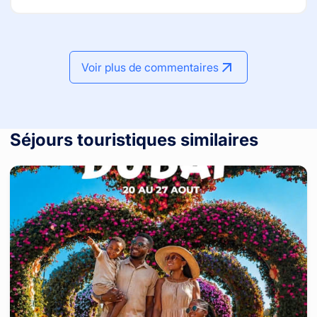
́EST ENSEMBLE Je vous recommande l’agence de
les pas du ballet zougloutique. Ils étaient tous
voyage EASE TRAVEL pour tout vos déplacements hors
émerveillés. je n'ai vraiment rien à critiquer. J'ai aimé .
du pays sans stress ..
C'est sans hésitation que j'orienterai des proches vers
votre structure. Merci infiniment à vous
Voir plus de commentaires
Séjours touristiques similaires