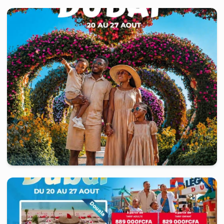
United Arab Emirates
-
Dubaï
8 jours
à partir de
948 998
FCFA
United Arab Emirates
-
Dubaï
8 jours
à partir de
929 000
FCFA