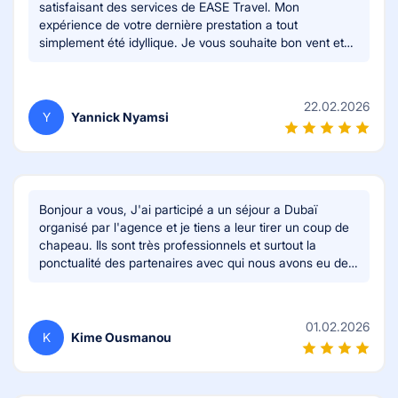
satisfaisant des services de EASE Travel. Mon
expérience de votre dernière prestation a tout
simplement été idyllique. Je vous souhaite bon vent et
une juridiction plus étendue de vos services.
Cordialement.
22.02.2026
Y
Yannick Nyamsi
Bonjour a vous, J'ai participé a un séjour a Dubaï
organisé par l'agence et je tiens a leur tirer un coup de
chapeau. Ils sont très professionnels et surtout la
ponctualité des partenaires avec qui nous avons eu des
interactions est a féliciter. Les activités proposées lors
du séjour sont assez diversifiée et enrichissantes; les
décors sont a couper le souffle. Le logement etait
01.02.2026
magnifique, un hôtel 3 étoiles dans un quartier
K
Kime Ousmanou
résidentiel, très calme et reposant. Le service de l'hôtel
etait agréable et convivial. Maintenant une suggestion,
ce serait de faire un petit guide de voyages sur les