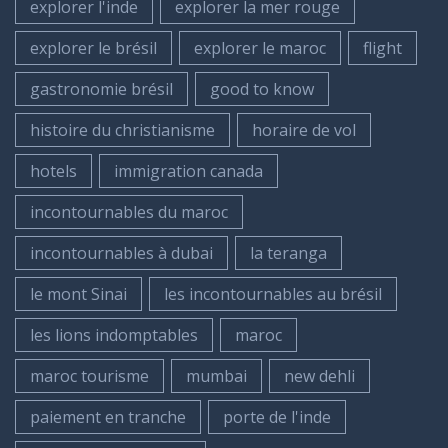
explorer l'inde
explorer la mer rouge
explorer le brésil
explorer le maroc
flight
gastronomie brésil
good to know
histoire du christianisme
horaire de vol
hotels
immigration canada
incontournables du maroc
incontournables à dubai
la teranga
le mont Sinai
les incontournables au brésil
les lions indomptables
maroc
maroc tourisme
mumbai
new dehli
paiement en tranche
porte de l'inde