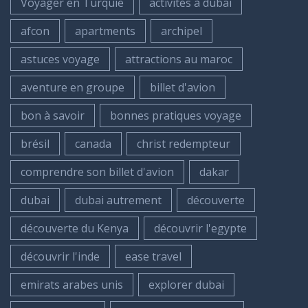
Voyager en Turquie
activités à dubai
afcon
apartments
archipel
astuces voyage
attractions au maroc
aventure en groupe
billet d'avion
bon à savoir
bonnes pratiques voyage
brésil
canada
christ redempteur
comprendre son billet d'avion
dakar
dubai
dubai autrement
découverte
découverte du Kenya
découvrir l'egypte
découvrir l'inde
ease travel
emirats arabes unis
explorer dubai