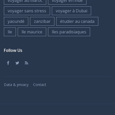
voyager au maroc
voyager en inde
voyager sans stress
voyager à Dubai
yaoundé
zanzibar
étudier au canada
île
île maurice
îles paradisiaques
Follow Us
Data & privacy
Contact