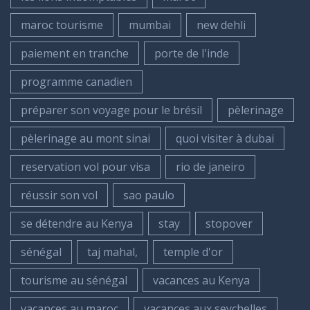
maroc tourisme
mumbai
new dehli
paiement en tranche
porte de l'inde
programme canadien
préparer son voyage pour le brésil
pèlerinage
pèlerinage au mont sinai
quoi visiter à dubai
reservation vol pour visa
rio de janeiro
réussir son vol
sao paulo
se détendre au Kenya
stay
stopover
sénégal
taj mahal,
temple d'or
tourisme au sénégal
vacances au Kenya
vacances au maroc
vacances aux seychelles