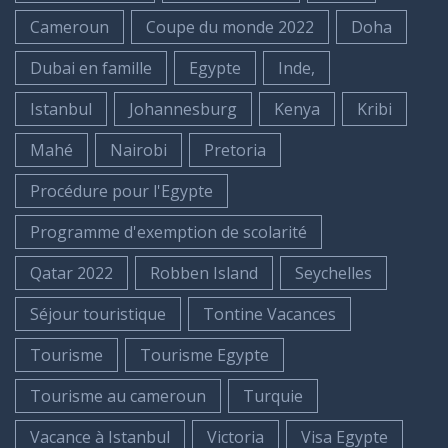
Cameroun
Coupe du monde 2022
Doha
Dubai en famille
Egypte
Inde,
Istanbul
Johannesburg
Kenya
Kribi
Mahé
Nairobi
Pretoria
Procédure pour l'Egypte
Programme d'exemption de scolarité
Qatar 2022
Robben Island
Seychelles
Séjour touristique
Tontine Vacances
Tourisme
Tourisme Egypte
Tourisme au cameroun
Turquie
Vacance à Istanbul
Victoria
Visa Egypte