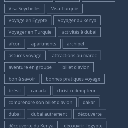
Visa Seychelles
Visa Turquie
Voyage en Egypte
Voyager au kenya
Voyager en Turquie
activités à dubai
afcon
apartments
archipel
astuces voyage
attractions au maroc
aventure en groupe
billet d'avion
bon à savoir
bonnes pratiques voyage
brésil
canada
christ redempteur
comprendre son billet d'avion
dakar
dubai
dubai autrement
découverte
découverte du Kenya
découvrir l'egypte