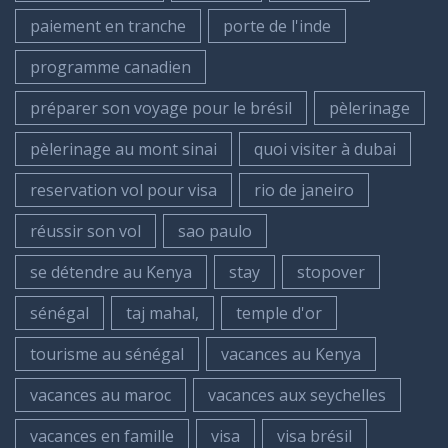
paiement en tranche
porte de l'inde
programme canadien
préparer son voyage pour le brésil
pèlerinage
pèlerinage au mont sinai
quoi visiter à dubai
reservation vol pour visa
rio de janeiro
réussir son vol
sao paulo
se détendre au Kenya
stay
stopover
sénégal
taj mahal,
temple d'or
tourisme au sénégal
vacances au Kenya
vacances au maroc
vacances aux seychelles
vacances en famille
visa
visa brésil