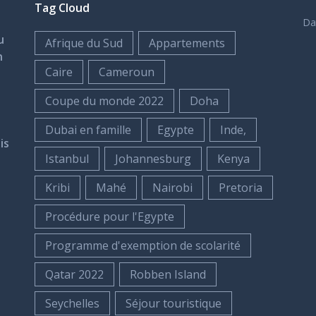
Tag Cloud
Da
u
Afrique du Sud
Appartements
n
Caire
Cameroun
Coupe du monde 2022
Doha
Dubai en famille
Egypte
Inde,
is
Istanbul
Johannesburg
Kenya
Kribi
Mahé
Nairobi
Pretoria
Procédure pour l'Egypte
Programme d'exemption de scolarité
Qatar 2022
Robben Island
Seychelles
Séjour touristique