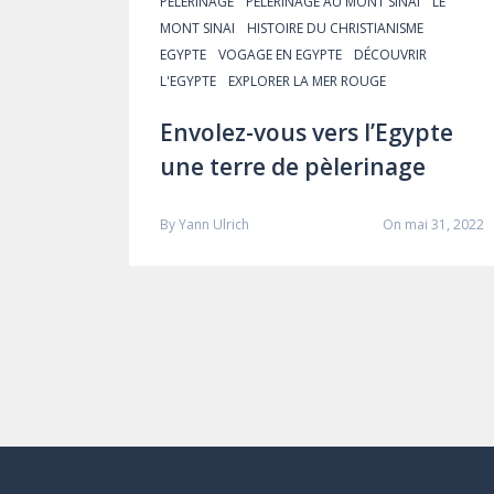
PÈLERINAGE
PÈLERINAGE AU MONT SINAI
LE
MONT SINAI
HISTOIRE DU CHRISTIANISME
EGYPTE
VOGAGE EN EGYPTE
DÉCOUVRIR
L'EGYPTE
EXPLORER LA MER ROUGE
Envolez-vous vers l’Egypte
une terre de pèlerinage
By
Yann Ulrich
On mai 31, 2022